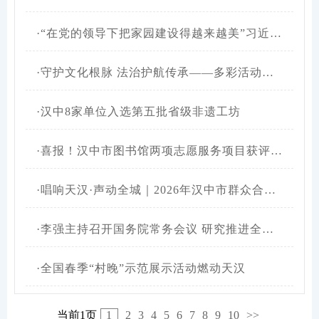
·
“在党的领导下把家园建设得越来越美”习近平总书记在山东德州考察纪实
·
守护文化根脉 法治护航传承——多彩活动点亮2026年汉中市文化和自然遗产日
·
汉中8家单位入选第五批省级非遗工坊
·
喜报！汉中市图书馆两项志愿服务项目获评省级优秀
·
唱响天汉·声动全城｜2026年汉中市群众合唱展演，5月30日启幕
·
李强主持召开国务院常务会议 研究推进全国统一大市场建设有关工作 审议通过《现代化应急体系建设“十五五”规划》 讨论《中华人民共和国中国人民银行法（修订草案）》
·
全国春季“村晚”示范展示活动燃动天汉
当前1页
1
2
3
4
5
6
7
8
9
10
>>