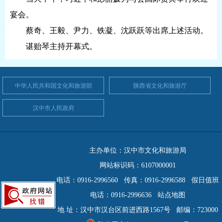
宴会。
蔡奇、王毅、尹力、铁凝、沈跃跃等出席上述活动。
谌贻琴主持开幕式。
中华人民共和国文化和旅游部
陕西省文化和旅游厅
汉中市人民政府
主办单位：汉中市文化和旅游局
网站标识码：6107000001
电话：0916-2996560 传真：0916-2996588 假日值班
电话：0916-2996636
站点地图
地 址：汉中市汉台区前进西路1567号 邮编：723000