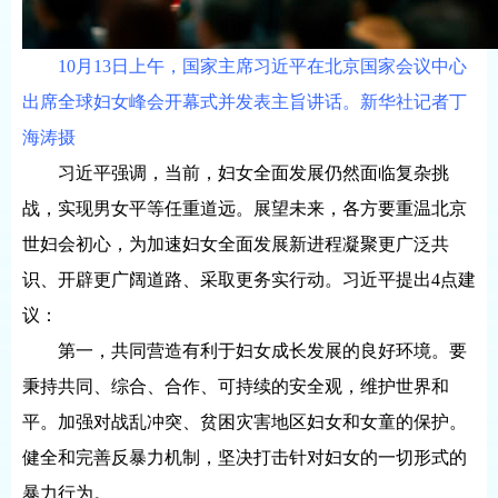
10月13日上午，国家主席习近平在北京国家会议中心
出席全球妇女峰会开幕式并发表主旨讲话。新华社记者丁
海涛摄
习近平强调，当前，妇女全面发展仍然面临复杂挑
战，实现男女平等任重道远。展望未来，各方要重温北京
世妇会初心，为加速妇女全面发展新进程凝聚更广泛共
识、开辟更广阔道路、采取更务实行动。习近平提出4点建
议：
第一，共同营造有利于妇女成长发展的良好环境。要
秉持共同、综合、合作、可持续的安全观，维护世界和
平。加强对战乱冲突、贫困灾害地区妇女和女童的保护。
健全和完善反暴力机制，坚决打击针对妇女的一切形式的
暴力行为。