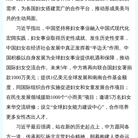
需求，为各国妇女搭建宽广的合作平台，推动形成美美与
共的生动局面。
习近平指出，中国坚持将妇女事业融入中国式现代化
宏阔实践，妇女事业取得历史性成就、发生历史性变革，
中国妇女在经济社会发展中真正发挥着“半边天”作用。中
国积极以自身发展为全球妇女事业提供机遇和保障，推动
国际妇女交流合作。未来5年，中方将再向联合国妇女署捐
款1000万美元；提供1亿美元全球发展和南南合作基金额
度，同国际组织合作实施促进妇女和女童发展合作项目；
在民生发展领域援助1000个“小而美”项目；邀请5万名妇女
来华交流研修；设立“全球妇女能力建设中心”，合作培养
更多女性杰出人才。
习近平最后强调，站在新的历史起点上，中方愿同各
方一道，传承和弘扬北京世妇会精神，朝着构建人类命运