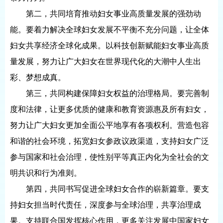
第二，共同培育推动妇女事业高质量发展的强劲动
能。要着力解决全球妇女发展不平衡不充分问题，让全体
妇女共享经济全球化成果。以科技创新赋能妇女事业高质
量发展，努力让广大妇女在世界现代化的大潮中人生出
彩、梦想成真。
第三，共同构建保障妇女权益的治理格局。要完善制
度和法律，让更多优质的健康和教育资源惠及所有妇女，
努力让广大妇女更加全面公平地享有各项权利。营造包容
和谐的社会环境，拓宽妇女参政议政渠道，支持妇女广泛
参与国家和社会治理，使性别平等真正内化为全社会的文
明共识和行为准则。
第四，共同书写促进全球妇女合作的崭新篇章。要支
持妇女担当时代责任，深度参与全球治理，共享治理成
果。支持联合国发挥核心作用，更多关注发展中国家妇女