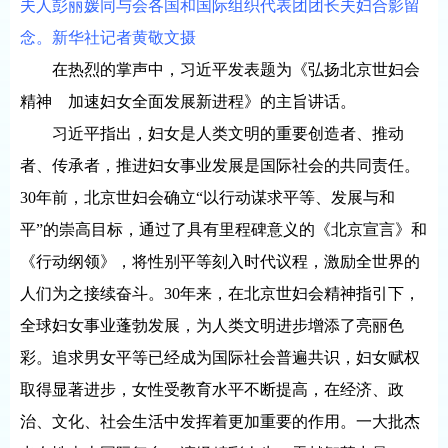
夫人彭丽媛同与会各国和国际组织代表团团长夫妇合影留
念。新华社记者黄敬文摄
在热烈的掌声中，习近平发表题为《弘扬北京世妇会
精神 加速妇女全面发展新进程》的主旨讲话。
习近平指出，妇女是人类文明的重要创造者、推动
者、传承者，推进妇女事业发展是国际社会的共同责任。
30年前，北京世妇会确立“以行动谋求平等、发展与和
平”的崇高目标，通过了具有里程碑意义的《北京宣言》和
《行动纲领》，将性别平等刻入时代议程，激励全世界的
人们为之接续奋斗。30年来，在北京世妇会精神指引下，
全球妇女事业蓬勃发展，为人类文明进步增添了亮丽色
彩。追求男女平等已经成为国际社会普遍共识，妇女赋权
取得显著进步，女性受教育水平不断提高，在经济、政
治、文化、社会生活中发挥着更加重要的作用。一大批杰