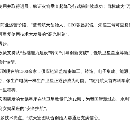
使用并取得进展，验证火箭垂直起降飞行试验陆续成功；目标成为“万
商业运营阶段。”蓝箭航天创始人、CEO张昌武说，朱雀三号可重复
重复使用技术大发展的“高光时刻”。
脚步。
策支持从“基础能力建设”转向“引导创新突破”，低轨卫星星座等
制”转型。
增长到现在的1300余家，供应链涵盖精密加工、铸造、电子集成、能
’转变，像生产电脑一样生产卫星正逐步成为可能。”银河航天首席科
一里程碑。
宏图研发的女娲星座在轨卫星数量已达12颗，为我国智慧城市、水利
女娲星座的“安全护航”。
更多技术亮点。”航天宏图联合创始人廖通逵充满信心。