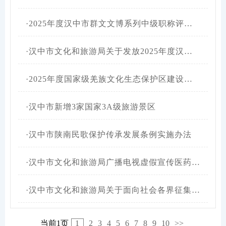
·
2025年度汉中市群文文博系列中级职称评审通过人员名单公示
·
汉中市文化和旅游局关于发放2025年度汉中市导游资格证书的通告
·
2025年度国家级羌族文化生态保护区建设自评报告（征求意见稿）
·
汉中市新增3家国家3A级旅游景区
·
汉中市陕南民歌保护传承发展条例实施办法
·
汉中市文化和旅游局广播电视虚假宣传医药广告投诉举报
·
汉中市文化和旅游局关于面向社会各界征集《汉中市“十五五”文化和旅游发展规划》意见建议的公告
当前1页
1
2
3
4
5
6
7
8
9
10
>>